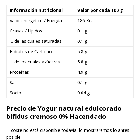
Información nutricional
Valor por cada 100 g
Valor energético / Energía
186 Kcal
Grasas / Lípidos
0.1 g
… de las cuales saturadas
0.1 g
Hidratos de Carbono
5.8 g
… de los cuales azúcares
5.8 g
Proteínas
4.9 g
Sal
0.1 g
Sodio
0.04 g
Precio de Yogur natural edulcorado
bifidus cremoso 0% Hacendado
El coste no está disponible todavía, lo mostraremos lo antes
posible.