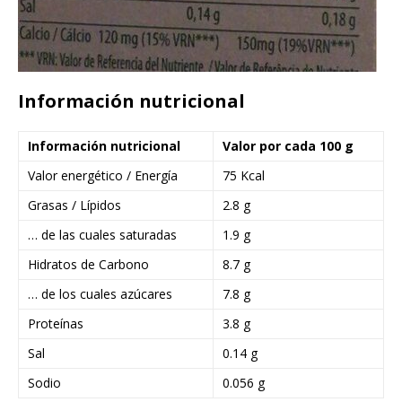
Información nutricional
Información nutricional
Valor por cada 100 g
Valor energético / Energía
75 Kcal
Grasas / Lípidos
2.8 g
… de las cuales saturadas
1.9 g
Hidratos de Carbono
8.7 g
… de los cuales azúcares
7.8 g
Proteínas
3.8 g
Sal
0.14 g
Sodio
0.056 g