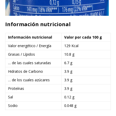
Información nutricional
Información nutricional
Valor por cada 100 g
Valor energético / Energía
129 Kcal
Grasas / Lípidos
10.8 g
… de las cuales saturadas
6.7 g
Hidratos de Carbono
3.9 g
… de los cuales azúcares
3.9 g
Proteínas
3.9 g
Sal
0.12 g
Sodio
0.048 g