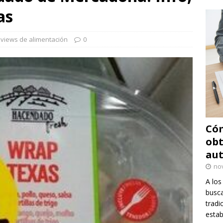
as
views de alimentación
0
Cóm
obt
au
no
A los
busca
tradi
estab