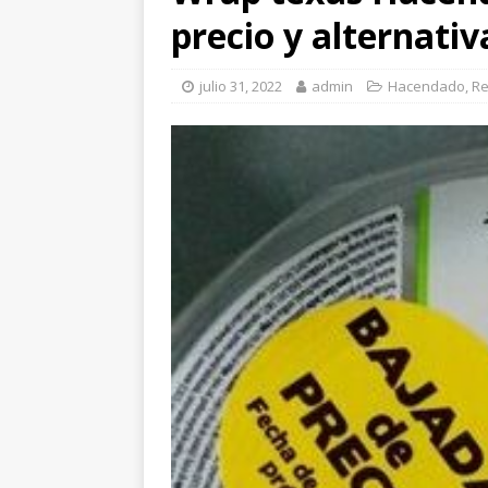
precio y alternativ
julio 31, 2022
admin
Hacendado
,
Re