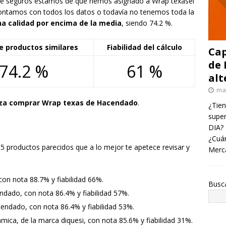
 de seguros estamos de que hemos asignado a Wrap texasel
ontamos con todos los datos o todavía no tenemos toda la
na calidad por encima de la media
, siendo 74.2 %.
e productos similares
Fiabilidad del cálculo
Cap
de 
74.2 %
61 %
alt
ma
eza comprar Wrap texas de Hacendado
.
¿Tien
super
DIA? 
¿Cuán
5 productos parecidos que a lo mejor te apetece revisar y
Merc
con nota 88.7% y fiabilidad 66%.
Busc
ndado, con nota 86.4% y fiabilidad 57%.
cendado, con nota 86.4% y fiabilidad 53%.
amica, de la marca diquesi, con nota 85.6% y fiabilidad 31%.