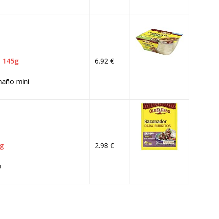
, 145g
6.92 €
amaño mini
0g
2.98 €
o