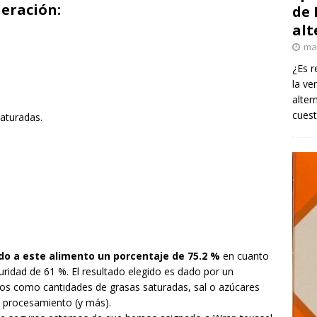
eración:
de 
alt
ma
¿Es r
la ve
alter
cuest
aturadas.
o a este alimento un porcentaje de 75.2 %
en cuanto
guridad de 61 %. El resultado elegido es dado por un
tos como cantidades de grasas saturadas, sal o azúcares
o procesamiento (y más).