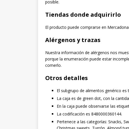
posible.
Tiendas donde adquirirlo
El producto puede comprarse en Mercadona
Alérgenos y trazas
Nuestra información de alérgenos nos muest
porque la enumeración puede estar incomple
comerlo.
Otros detalles
El subgrupo de alimentos genérico es 
La caja es de green dot, con la cantid
En la caja puede observarse las etiqu
La codificación es 8480000360144.
Pertenece a las categorías: Snacks, Sw
Christmas sweets, Turrón, Almond tur