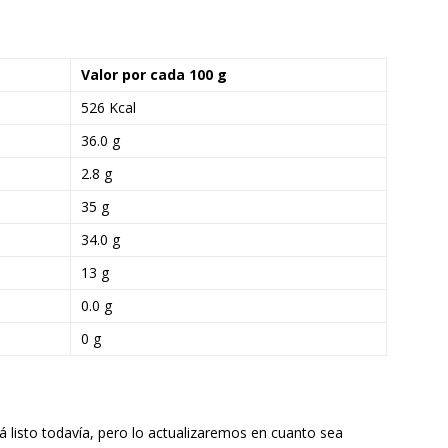
Valor por cada 100 g
526 Kcal
36.0 g
2.8 g
35 g
34.0 g
13 g
0.0 g
0 g
 listo todavía, pero lo actualizaremos en cuanto sea