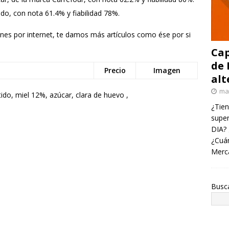
do, con nota 61.4% y fiabilidad 78%.
iones por internet, te damos más artículos como ése por si
Cap
de 
Precio
Imagen
alt
ma
ido, miel 12%, azúcar, clara de huevo ,
¿Tien
super
DIA? 
¿Cuán
Merc
Busc