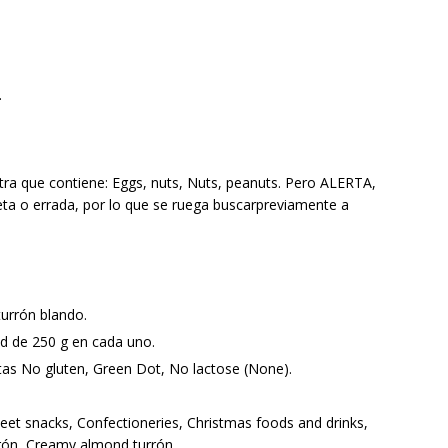
.
ra que contiene: Eggs, nuts, Nuts, peanuts. Pero ALERTA,
ta o errada, por lo que se ruega buscarpreviamente a
turrón blando.
ad de 250 g en cada uno.
etas No gluten, Green Dot, No lactose (None).
eet snacks, Confectioneries, Christmas foods and drinks,
rón, Creamy almond turrón.