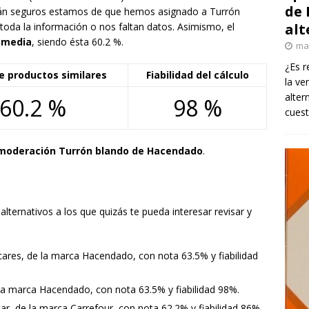
de 
 cuán seguros estamos de que hemos asignado a Turrón
alt
toda la información o nos faltan datos. Asimismo, el
a media
, siendo ésta 60.2 %.
ma
¿Es r
e productos similares
Fiabilidad del cálculo
la ve
alter
60.2 %
98 %
cuest
moderación Turrón blando de Hacendado
.
lternativos a los que quizás te pueda interesar revisar y
ares, de la marca Hacendado, con nota 63.5% y fiabilidad
la marca Hacendado, con nota 63.5% y fiabilidad 98%.
r, de la marca Carrefour, con nota 62.2% y fiabilidad 86%.