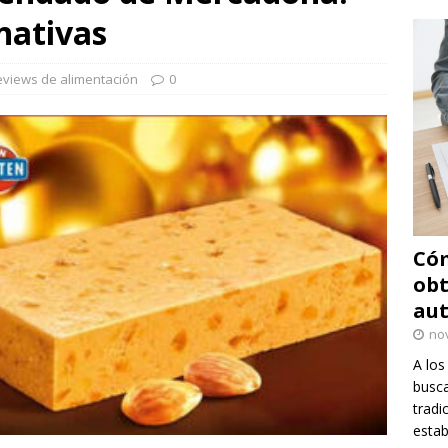
rnativas
eviews de alimentación
0
Cóm
obt
au
no
A los
busca
tradi
estab