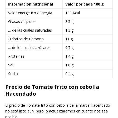
Información nutricional
Valor por cada 100 g
Valor energético / Energía
130 Kcal
Grasas / Lípidos
8.5 g
… de las cuales saturadas
1.3 g
Hidratos de Carbono
11 g
… de los cuales azúcares
9.7 g
Proteínas
1.4 g
Sal
1.0 g
Sodio
0.4 g
Precio de Tomate frito con cebolla
Hacendado
El precio de Tomate frito con cebolla de la marca Hacendado
no está listo aún, pero lo actualizaremos en cuanto nos sea
posible.