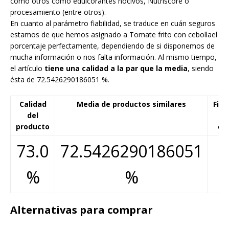
como otros como edulcorantes nocivos, Nutriscore o
procesamiento (entre otros).
En cuanto al parámetro fiabilidad, se traduce en cuán seguros
estamos de que hemos asignado a Tomate frito con cebollael
porcentaje perfectamente, dependiendo de si disponemos de
mucha información o nos falta información. Al mismo tiempo,
el artículo
tiene una calidad a la par que la media
, siendo
ésta de 72.5426290186051 %.
Calidad
Media de productos similares
Fiab
del
d
producto
cál
73.0
72.5426290186051
%
%
Alternativas para comprar