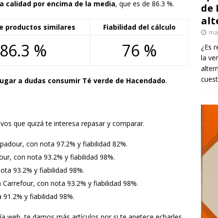
a calidad por encima de la media
, que es de 86.3 %.
de 
alt
e productos similares
Fiabilidad del cálculo
ma
86.3 %
76 %
¿Es r
la ve
alter
cuest
lugar a dudas consumir Té verde de Hacendado
.
vos que quizá te interesa repasar y comparar.
padour, con nota 97.2% y fiabilidad 82%.
our, con nota 93.2% y fiabilidad 98%.
ota 93.2% y fiabilidad 98%.
 Carrefour, con nota 93.2% y fiabilidad 98%.
a 91.2% y fiabilidad 98%.
o vía web, te damos más artículos por si te apetece echarles