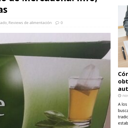
as
dado
,
Reviews de alimentación
0
Cóm
obt
au
no
A los
busca
tradi
estab