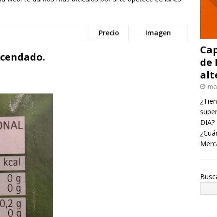
Precio
Imagen
Cap
acendado.
de 
alt
ma
¿Tien
super
DIA? 
¿Cuán
Merc
Busc