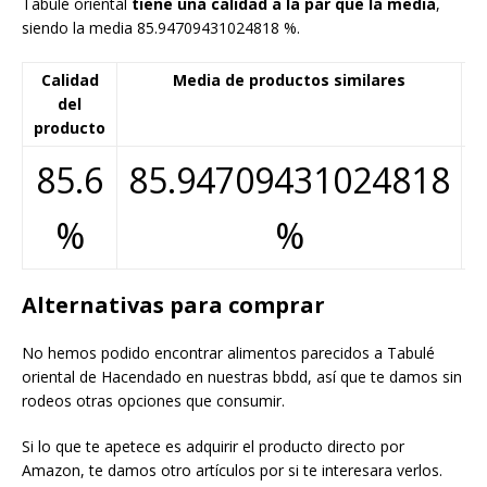
Tabulé oriental
tiene una calidad a la par que la media
,
siendo la media 85.94709431024818 %.
Calidad
Media de productos similares
F
del
producto
85.6
85.94709431024818
%
%
Alternativas para comprar
No hemos podido encontrar alimentos parecidos a Tabulé
oriental de Hacendado en nuestras bbdd, así que te damos sin
rodeos otras opciones que consumir.
Si lo que te apetece es adquirir el producto directo por
Amazon, te damos otro artículos por si te interesara verlos.