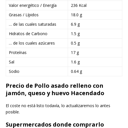
Valor energético / Energía
236 Kcal
Grasas / Lípidos
18.0 g
… de las cuales saturadas
6.9 g
Hidratos de Carbono
1.5 g
… de los cuales azúcares
0.5 g
Proteínas
17 g
Sal
1.6 g
Sodio
0.64 g
Precio de Pollo asado relleno con
jamón, queso y huevo Hacendado
El coste no está listo todavía, lo actualizaremos lo antes
posible.
Supermercados donde comprarlo