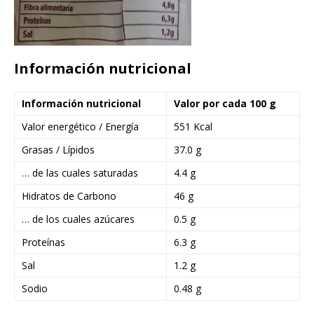
Información nutricional
Información nutricional
Valor por cada 100 g
Valor energético / Energía
551 Kcal
Grasas / Lípidos
37.0 g
… de las cuales saturadas
4.4 g
Hidratos de Carbono
46 g
… de los cuales azúcares
0.5 g
Proteínas
6.3 g
Sal
1.2 g
Sodio
0.48 g