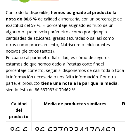
Con todo lo disponible,
hemos asignado al producto la
nota de 86.6 %
de calidad alimentaria, con un porcentaje de
exactitud del 59 %. El porcentaje asignado es fruto de un
algoritmo que mezcla parámetros como por ejemplo
cantidades de azúcares, grasas saturadas o sal así como
otros como procesamiento, Nutriscore o edulcorantes
nocivos (de otros tantos).
En cuanto al parámetro fiabilidad, es cómo de seguros
estamos de que hemos dado a Patatas corte finoel
porcentaje correcto, según si disponemos de casi toda o toda
la información necesaria o nos falta información. Por otra
parte, el producto
tiene una nota a la par que la media
,
siendo ésta de 86.6370334170462 %.
Calidad
Media de productos similares
Fiab
del
d
producto
cál
86.6
86.6370334170462