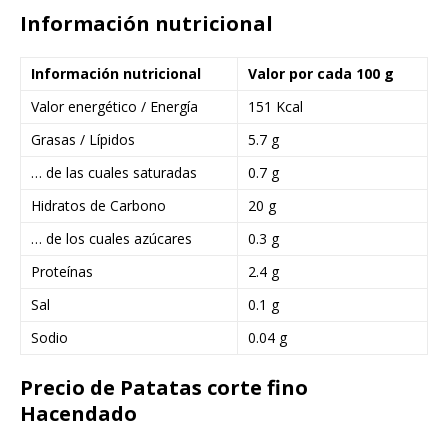
Información nutricional
Información nutricional
Valor por cada 100 g
Valor energético / Energía
151 Kcal
Grasas / Lípidos
5.7 g
… de las cuales saturadas
0.7 g
Hidratos de Carbono
20 g
… de los cuales azúcares
0.3 g
Proteínas
2.4 g
Sal
0.1 g
Sodio
0.04 g
Precio de Patatas corte fino
Hacendado