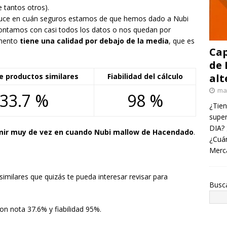
 tantos otros).
raduce en cuán seguros estamos de que hemos dado a Nubi
contamos con casi todos los datos o nos quedan por
limento
tiene una calidad por debajo de la media
, que es
Cap
de 
alt
e productos similares
Fiabilidad del cálculo
ma
33.7 %
98 %
¿Tien
super
DIA? 
r muy de vez en cuando Nubi mallow de Hacendado
.
¿Cuán
Merc
imilares que quizás te pueda interesar revisar para
Busc
on nota 37.6% y fiabilidad 95%.