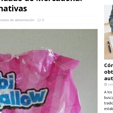
rnativas
views de alimentación
0
Cóm
obt
au
no
A los
busca
tradi
estab