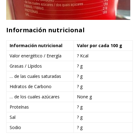
Información nutricional
Información nutricional
Valor por cada 100 g
Valor energético / Energía
? Kcal
Grasas / Lípidos
? g
… de las cuales saturadas
? g
Hidratos de Carbono
? g
… de los cuales azúcares
None g
Proteínas
? g
Sal
? g
Sodio
? g