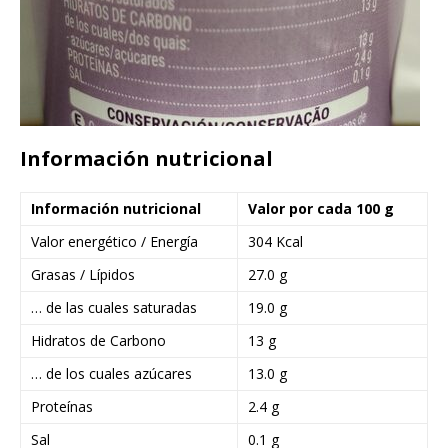
Información nutricional
Información nutricional
Valor por cada 100 g
Valor energético / Energía
304 Kcal
Grasas / Lípidos
27.0 g
… de las cuales saturadas
19.0 g
Hidratos de Carbono
13 g
… de los cuales azúcares
13.0 g
Proteínas
2.4 g
Sal
0.1 g