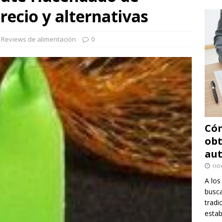
recio y alternativas
,
Reviews de alimentación
0
Cóm
obt
au
no
A los
busca
tradi
estab