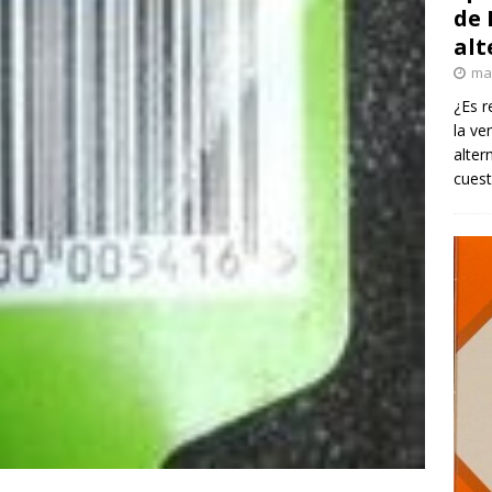
de 
alt
ma
¿Es r
la ve
alter
cuest