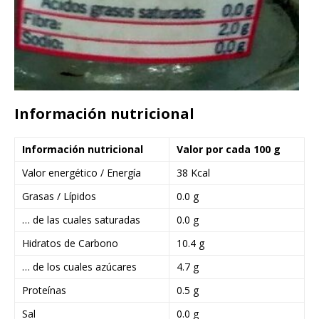
Información nutricional
Información nutricional
Valor por cada 100 g
Valor energético / Energía
38 Kcal
Grasas / Lípidos
0.0 g
… de las cuales saturadas
0.0 g
Hidratos de Carbono
10.4 g
… de los cuales azúcares
4.7 g
Proteínas
0.5 g
Sal
0.0 g