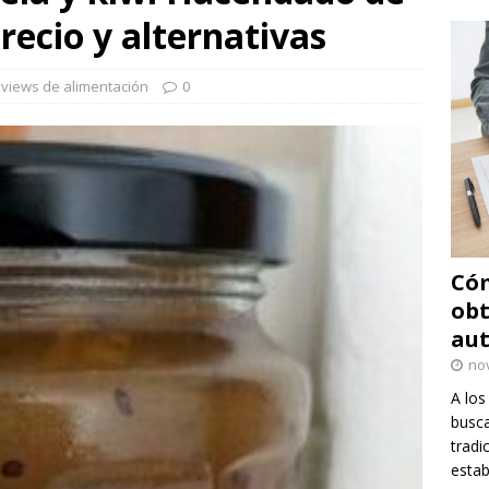
recio y alternativas
views de alimentación
0
Cóm
obt
au
no
A los
busca
tradi
estab