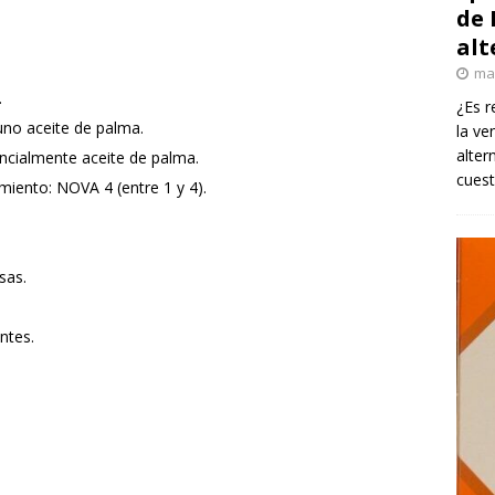
de 
alt
ma
.
¿Es r
uno aceite de palma.
la ve
alter
ncialmente aceite de palma.
cuest
iento: NOVA 4 (entre 1 y 4).
sas.
ntes.