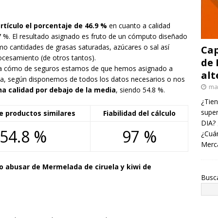
tículo el porcentaje de 46.9 %
en cuanto a calidad
97 %. El resultado asignado es fruto de un cómputo diseñado
o cantidades de grasas saturadas, azúcares o sal así
Cap
ocesamiento (de otros tantos).
de 
ifica cómo de seguros estamos de que hemos asignado a
alt
cta, según disponemos de todos los datos necesarios o nos
ma
na calidad por debajo de la media
, siendo 54.8 %.
¿Tien
super
e productos similares
Fiabilidad del cálculo
DIA? 
54.8 %
97 %
¿Cuán
Merc
 abusar de Mermelada de ciruela y kiwi de
Busc