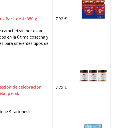
 – Pack de 4×350 g
7.92 €
caracterizan por estar
os en la última cosecha y
es para diferentes tipos de
cción de celebración
8.75 €
la, pera),
iene 9 raciones)