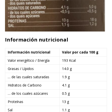
Información nutricional
Información nutricional
Valor por cada 100 g
Valor energético / Energía
193 Kcal
Grasas / Lípidos
14.0 g
… de las cuales saturadas
1.9 g
Hidratos de Carbono
4.1 g
… de los cuales azúcares
0.5 g
Proteínas
13 g
Sal
1.1 g