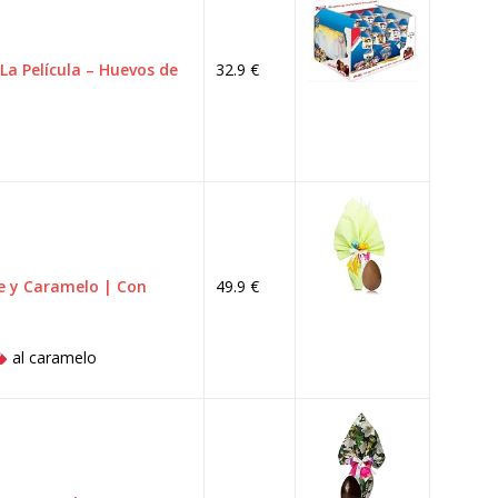
La Película – Huevos de
32.9 €
e y Caramelo | Con
49.9 €
al caramelo