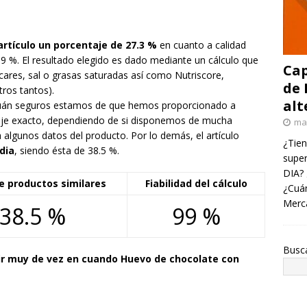
rtículo un porcentaje de 27.3 %
en cuanto a calidad
 99 %. El resultado elegido es dado mediante un cálculo que
Cap
res, sal o grasas saturadas así como Nutriscore,
de 
ros tantos).
alt
a cuán seguros estamos de que hemos proporcionado a
aje exacto, dependiendo de si disponemos de mucha
ma
algunos datos del producto. Por lo demás, el artículo
¿Tien
dia
, siendo ésta de 38.5 %.
super
DIA? 
e productos similares
Fiabilidad del cálculo
¿Cuán
Merc
38.5 %
99 %
Busc
 muy de vez en cuando Huevo de chocolate con