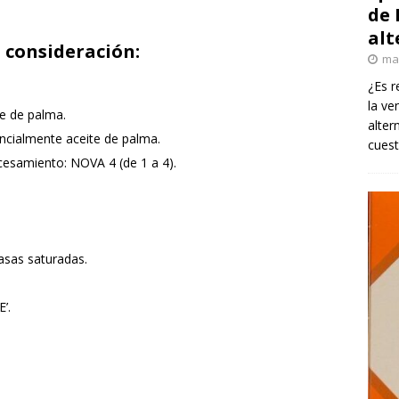
de 
alt
 consideración:
ma
¿Es r
la ve
te de palma.
alter
ncialmente aceite de palma.
cuest
cesamiento: NOVA 4 (de 1 a 4).
asas saturadas.
’.