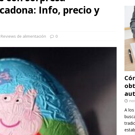
adona: Info, precio y
,
Reviews de alimentación
0
Cóm
obt
au
no
A los
busca
tradi
estab