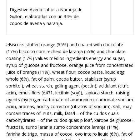
Digestive Avena sabor a Naranja de
Gullón, elaboradas con un 34% de
copos de avena y naranja.
>Biscuits stuffed orange (55%) and coated with chocolate
(17%) biscoito com recheio de laranja (55%) and chocolate
coating (17%) values médios ingredients energy and sugar,
syrup of glucose and fructose, orange juice from concentrated
juice of orange (11%), wheat flour, cocoa paste, liquid egg
whole (6%), fat of palm, cocoa butter, stabilizer (syrup
sorbitol), wheat starch, gelling agent (pectin), acidulant (citric
acid), emulsifiers (e471, lecithin (soy)), tapioca starch, raising
agents (hydrogen carbonate of ammonium, carbonate sodium
acid), aromas, acidity corrector (citratos of sodium), salt, may
contain traces of: nuts, milk, fats/l – of the cu dos quais
carbohydrates – of the cu dos quais p loaf, xarope de glucose-
fructose, sumo laranja sumo concentrate laranja (11%),
farinha de trigo, massa of cocoa, ovo inteiro liquid (6%), fat of