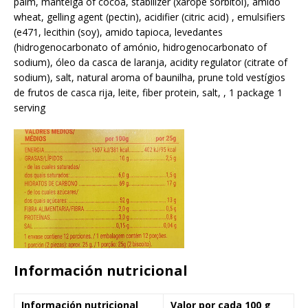
palm, manteiga of cocoa, stabilizer (xarope sorbitol), amido
wheat, gelling agent (pectin), acidifier (citric acid) , emulsifiers
(e471, lecithin (soy), amido tapioca, levedantes
(hidrogenocarbonato of amónio, hidrogenocarbonato of
sodium), óleo da casca de laranja, acidity regulator (citrate of
sodium), salt, natural aroma of baunilha, prune told vestígios
de frutos de casca rija, leite, fiber protein, salt, , 1 package 1
serving
Información nutricional
Información nutricional
Valor por cada 100 g