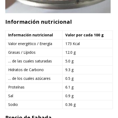
Información nutricional
Información nutricional
Valor por cada 100 g
Valor energético / Energía
173 Kcal
Grasas / Lípidos
12.0 g
… de las cuales saturadas
5.0 g
Hidratos de Carbono
9.3 g
… de los cuales azúcares
0.5 g
Proteínas
6.1 g
Sal
0.9 g
Sodio
0.36 g
Precio de Fabada