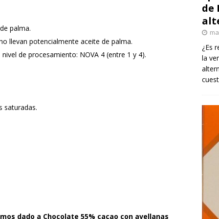
de 
alt
 de palma.
ma
 no llevan potencialmente aceite de palma.
¿Es r
 nivel de procesamiento: NOVA 4 (entre 1 y 4).
la ve
alter
cuest
 saturadas.
mos dado a Chocolate 55% cacao con avellanas