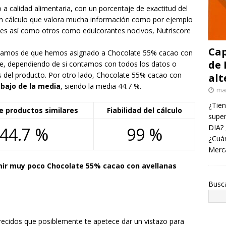
 a calidad alimentaria, con un porcentaje de exactitud del
un cálculo que valora mucha información como por ejemplo
res así como otros como edulcorantes nocivos, Nutriscore
Cap
 estamos de que hemos asignado a Chocolate 55% cacao con
de 
te, dependiendo de si contamos con todos los datos o
s del producto. Por otro lado, Chocolate 55% cacao con
alt
ebajo de la media
, siendo la media 44.7 %.
ma
¿Tien
e productos similares
Fiabilidad del cálculo
super
DIA? 
44.7 %
99 %
¿Cuán
Merc
r muy poco Chocolate 55% cacao con avellanas
Busc
arecidos que posiblemente te apetece dar un vistazo para