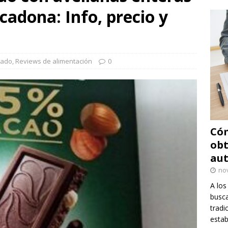
adona: Info, precio y
dado
,
Reviews de alimentación
0
Cóm
obt
au
no
A los
busca
tradi
estab