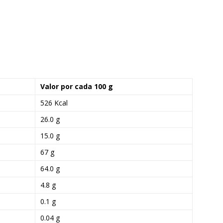
Valor por cada 100 g
526 Kcal
26.0 g
15.0 g
67 g
64.0 g
4.8 g
0.1 g
0.04 g