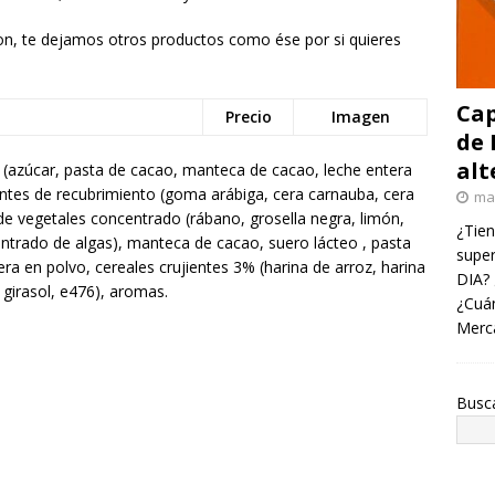
azon, te dejamos otros productos como ése por si quieres
Cap
Precio
Imagen
de 
alt
 (azúcar, pasta de cacao, manteca de cacao, leche entera
gentes de recubrimiento (goma arábiga, cera carnauba, cera
ma
de vegetales concentrado (rábano, grosella negra, limón,
¿Tien
ntrado de algas), manteca de cacao, suero lácteo , pasta
super
ra en polvo, cereales crujientes 3% (harina de arroz, harina
DIA? 
e girasol, e476), aromas.
¿Cuán
Merc
Busc