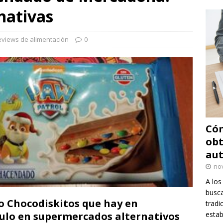
rnativas
eviews de alimentación
0
Cóm
obt
au
no
A los
busca
to Chocodiskitos que hay en
tradi
culo en supermercados alternativos
estab