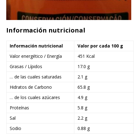
Información nutricional
Información nutricional
Valor por cada 100 g
Valor energético / Energía
451 Kcal
Grasas / Lípidos
17.0 g
… de las cuales saturadas
2.1 g
Hidratos de Carbono
65.8 g
… de los cuales azúcares
4.9 g
Proteínas
5.8 g
Sal
2.2 g
Sodio
0.88 g