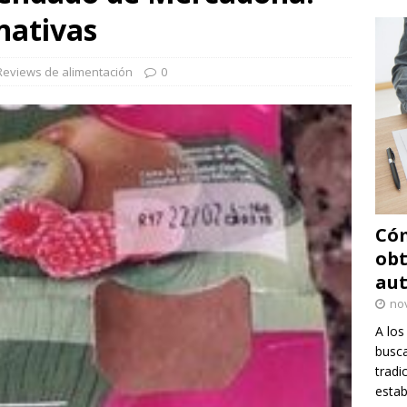
rnativas
Reviews de alimentación
0
Cóm
obt
au
no
A los
busca
tradi
estab