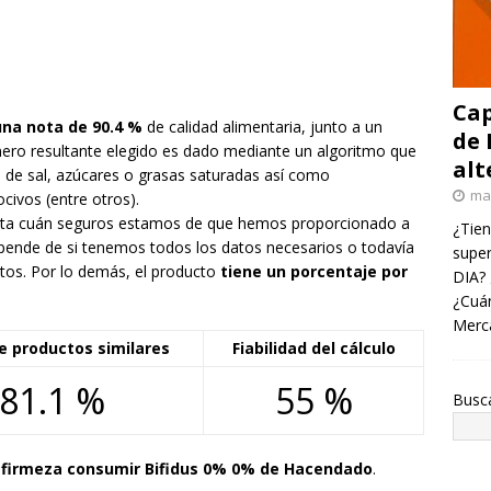
Cap
una nota de 90.4 %
de calidad alimentaria, junto a un
de 
mero resultante elegido es dado mediante un algoritmo que
alt
de sal, azúcares o grasas saturadas así como
ma
civos (entre otros).
resenta cuán seguros estamos de que hemos proporcionado a
¿Tien
pende de si tenemos todos los datos necesarios o todavía
super
tos. Por lo demás, el producto
tiene un porcentaje por
DIA? 
¿Cuán
Merc
e productos similares
Fiabilidad del cálculo
81.1 %
55 %
Busc
irmeza consumir Bifidus 0% 0% de Hacendado
.