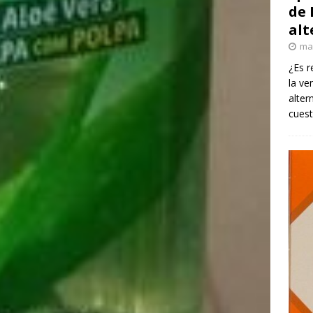
de 
alt
ma
¿Es r
la ve
alter
cuest