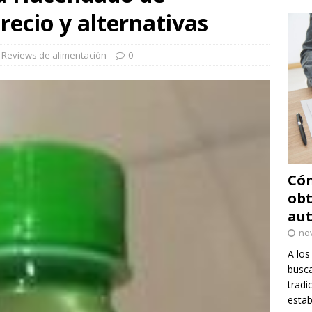
recio y alternativas
,
Reviews de alimentación
0
Cóm
obt
au
no
A los
busca
tradi
estab