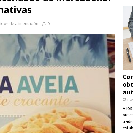
rnativas
iews de alimentación
0
Cóm
obt
au
no
A los
busca
tradi
estab