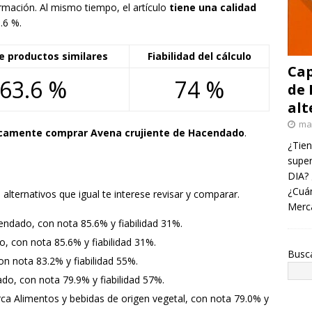
rmación. Al mismo tiempo, el artículo
tiene una calidad
.6 %.
e productos similares
Fiabilidad del cálculo
Cap
63.6 %
74 %
de 
alt
ma
camente comprar Avena crujiente de Hacendado
.
¿Tien
super
DIA? 
¿Cuán
alternativos que igual te interese revisar y comparar.
Merc
endado, con nota 85.6% y fiabilidad 31%.
o, con nota 85.6% y fiabilidad 31%.
Busc
on nota 83.2% y fiabilidad 55%.
do, con nota 79.9% y fiabilidad 57%.
rca Alimentos y bebidas de origen vegetal, con nota 79.0% y