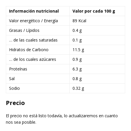
Información nutricional
Valor por cada 100 g
Valor energético / Energía
89 Kcal
Grasas / Lípidos
0.4 g
… de las cuales saturadas
0.1 g
Hidratos de Carbono
11.5 g
… de los cuales azúcares
0.9 g
Proteínas
6.3 g
Sal
0.8 g
Sodio
0.32 g
Precio
El precio no está listo todavía, lo actualizaremos en cuanto
nos sea posible.