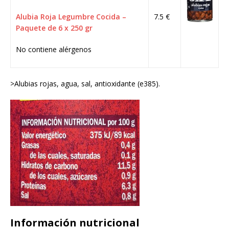
Alubia Roja Legumbre Cocida –
7.5 €
Paquete de 6 x 250 gr
No contiene alérgenos
>Alubias rojas, agua, sal, antioxidante (e385).
Información nutricional