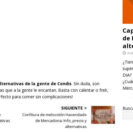
Cap
de 
alt
ma
¿Tien
super
DIA? 
¿Cuán
lternativas de la gente de Condis
. Sin duda, son
Merc
 que a la gente le encantan. Basta con calentar o freír,
Perfecto para comer sin complicaciones!
SIGUIENTE
Busc
e
Confitura de melocotón Hacendado
ativas
de Mercadona: Info, precio y
alternativas