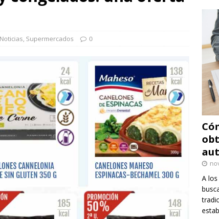
Noticias
,
Supermercados
0
Cóm
obt
au
no
A los
busca
tradi
estab